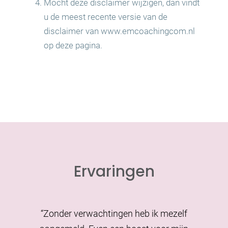
Mocht deze disclaimer wijzigen, dan vindt
u de meest recente versie van de
disclaimer van www.emcoachingcom.nl
op deze pagina.
Ervaringen
“Fijne workshop waarbij je helemaal jezelf kan
“Het was een interessante middag met mooie
“Bedankt voor de fijne middag en jouw wijze
“Hele intensieve schildermiddag. Veel over
“Bedankt voor een mooie en inspirerende
“Zonder verwachtingen heb ik mezelf